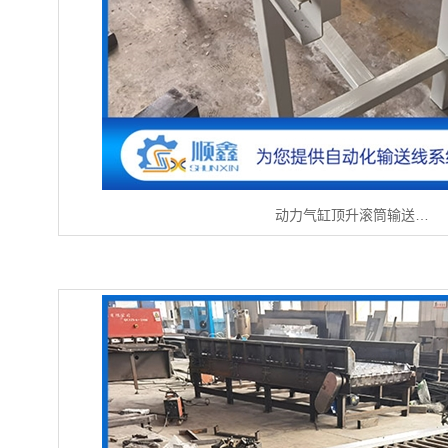
动力气缸顶升滚筒输送…